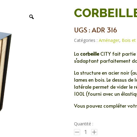
CORBEILLE
UGS :
ADR 316
Catégories :
Aménager
,
Bois et
La
corbeille
CITY fait parti
s’adaptant parfaitement d
La structure en acier noir (
lames en bois. Le dessus de 
latérale permet de vider le r
100L (fourni avec un élastiqu
Vous pouvez compléter vot
Quantité :
1