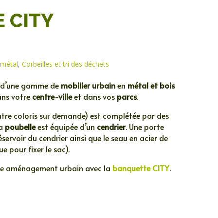
 CITY
 métal
,
Corbeilles et tri des déchets
e d’une gamme de
mobilier urbain
en
métal et bois
ans votre
centre-ville
et dans vos
parcs
.
autre coloris sur demande) est complétée par des
la
poubelle
est équipée d’un
cendrier
. Une porte
éservoir du cendrier ainsi que le seau en acier de
e pour fixer le sac).
re aménagement urbain avec la
banquette CITY
.